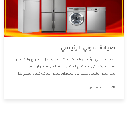
صيانة سوني الرئيسي
صيانة سوني الرئيسي هدفها سهولة التواصل السريع والمباشر
مع الشركة لكى يستمتع العميل بالتعامل معنا وان نبقى
متواجدين بشكل مميز فى الاسواق فنحن شركة كبيرة نهتم بكل
التفاصيل المهمة للعميل وان يستمتع بالخدمات التى تنفرد
مشاهدة المزيد
الشركة بها والتى تكون منها خدمة الصيانة التى تكون من أهم
الخدمات التى يرغب بها العميل لأنها تحافظ على كفاءة المنتج
كما أن شركة سوني تقدم لنا جميع الأجهزة التى نبحث عنها وأقوى
الأسعار التى تكون مناسبة لكثير من العملاء