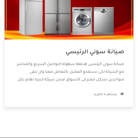
صيانة سوني الرئيسي
صيانة سوني الرئيسي هدفها سهولة التواصل السريع والمباشر
مع الشركة لكى يستمتع العميل بالتعامل معنا وان نبقى
متواجدين بشكل مميز فى الاسواق فنحن شركة كبيرة نهتم بكل
التفاصيل المهمة للعميل وان يستمتع بالخدمات التى تنفرد
مشاهدة المزيد
الشركة بها والتى تكون منها خدمة الصيانة التى تكون من أهم
الخدمات التى يرغب بها العميل لأنها تحافظ على كفاءة المنتج
كما أن شركة سوني تقدم لنا جميع الأجهزة التى نبحث عنها وأقوى
الأسعار التى تكون مناسبة لكثير من العملاء