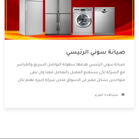
صيانة سوني الرئيسي
صيانة سوني الرئيسي هدفها سهولة التواصل السريع والمباشر
مع الشركة لكى يستمتع العميل بالتعامل معنا وان نبقى
متواجدين بشكل مميز فى الاسواق فنحن شركة كبيرة نهتم بكل
التفاصيل المهمة للعميل وان يستمتع بالخدمات التى تنفرد
مشاهدة المزيد
الشركة بها والتى تكون منها خدمة الصيانة التى تكون من أهم
الخدمات التى يرغب بها العميل لأنها تحافظ على كفاءة المنتج
كما أن شركة سوني تقدم لنا جميع الأجهزة التى نبحث عنها وأقوى
الأسعار التى تكون مناسبة لكثير من العملاء