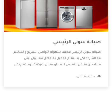
صيانة سوني الرئيسي
صيانة سوني الرئيسي هدفها سهولة التواصل السريع والمباشر
مع الشركة لكى يستمتع العميل بالتعامل معنا وان نبقى
متواجدين بشكل مميز فى الاسواق فنحن شركة كبيرة نهتم بكل
التفاصيل المهمة للعميل وان يستمتع بالخدمات التى تنفرد
مشاهدة المزيد
الشركة بها والتى تكون منها خدمة الصيانة التى تكون من أهم
الخدمات التى يرغب بها العميل لأنها تحافظ على كفاءة المنتج
كما أن شركة سوني تقدم لنا جميع الأجهزة التى نبحث عنها وأقوى
الأسعار التى تكون مناسبة لكثير من العملاء