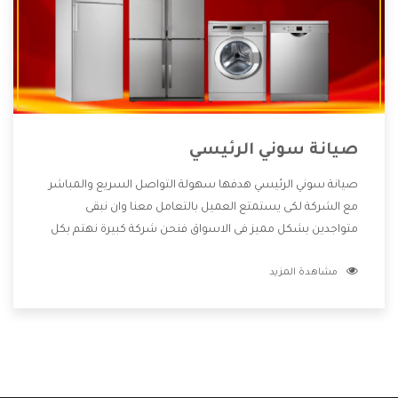
صيانة سوني الرئيسي
صيانة سوني الرئيسي هدفها سهولة التواصل السريع والمباشر
مع الشركة لكى يستمتع العميل بالتعامل معنا وان نبقى
متواجدين بشكل مميز فى الاسواق فنحن شركة كبيرة نهتم بكل
التفاصيل المهمة للعميل وان يستمتع بالخدمات التى تنفرد
مشاهدة المزيد
الشركة بها والتى تكون منها خدمة الصيانة التى تكون من أهم
الخدمات التى يرغب بها العميل لأنها تحافظ على كفاءة المنتج
كما أن شركة سوني تقدم لنا جميع الأجهزة التى نبحث عنها وأقوى
الأسعار التى تكون مناسبة لكثير من العملاء