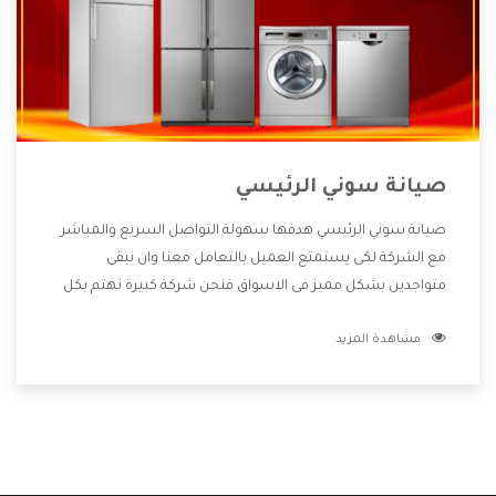
صيانة سوني الرئيسي
صيانة سوني الرئيسي هدفها سهولة التواصل السريع والمباشر
مع الشركة لكى يستمتع العميل بالتعامل معنا وان نبقى
متواجدين بشكل مميز فى الاسواق فنحن شركة كبيرة نهتم بكل
التفاصيل المهمة للعميل وان يستمتع بالخدمات التى تنفرد
مشاهدة المزيد
الشركة بها والتى تكون منها خدمة الصيانة التى تكون من أهم
الخدمات التى يرغب بها العميل لأنها تحافظ على كفاءة المنتج
كما أن شركة سوني تقدم لنا جميع الأجهزة التى نبحث عنها وأقوى
الأسعار التى تكون مناسبة لكثير من العملاء