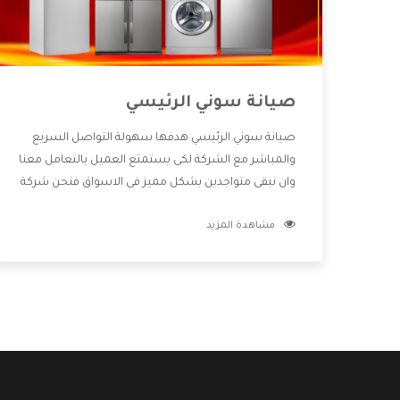
صيانة سوني الرئيسي
صيانة سوني الرئيسي هدفها سهولة التواصل السريع
والمباشر مع الشركة لكى يستمتع العميل بالتعامل معنا
وان نبقى متواجدين بشكل مميز فى الاسواق فنحن شركة
كبيرة نهتم بكل التفاصيل المهمة للعميل وان يستمتع
مشاهدة المزيد
بالخدمات التى تنفرد الشركة بها والتى تكون منها خدمة
الصيانة التى تكون من أهم الخدمات التى يرغب بها
العميل لأنها تحافظ على كفاءة المنتج كما أن شركة
سوني تقدم لنا جميع الأجهزة التى نبحث عنها وأقوى
الأسعار التى تكون مناسبة لكثير من العملاء