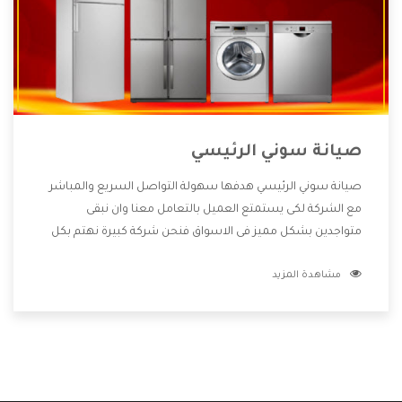
صيانة سوني الرئيسي
صيانة سوني الرئيسي هدفها سهولة التواصل السريع والمباشر
مع الشركة لكى يستمتع العميل بالتعامل معنا وان نبقى
متواجدين بشكل مميز فى الاسواق فنحن شركة كبيرة نهتم بكل
التفاصيل المهمة للعميل وان يستمتع بالخدمات التى تنفرد
مشاهدة المزيد
الشركة بها والتى تكون منها خدمة الصيانة التى تكون من أهم
الخدمات التى يرغب بها العميل لأنها تحافظ على كفاءة المنتج
كما أن شركة سوني تقدم لنا جميع الأجهزة التى نبحث عنها وأقوى
الأسعار التى تكون مناسبة لكثير من العملاء