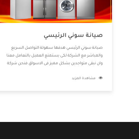
صيانة سوني الرئيسي
صيانة سوني الرئيسي هدفها سهولة التواصل السريع
والمباشر مع الشركة لكى يستمتع العميل بالتعامل معنا
وان نبقى متواجدين بشكل مميز فى الاسواق فنحن شركة
كبيرة نهتم بكل التفاصيل المهمة للعميل وان يستمتع
مشاهدة المزيد
بالخدمات التى تنفرد الشركة بها والتى تكون منها خدمة
الصيانة التى تكون من أهم الخدمات التى يرغب بها
العميل لأنها تحافظ على كفاءة المنتج كما أن شركة
سوني تقدم لنا جميع الأجهزة التى نبحث عنها وأقوى
الأسعار التى تكون مناسبة لكثير من العملاء