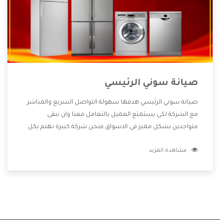
صيانة سوني الرئيسي
صيانة سوني الرئيسي هدفها سهولة التواصل السريع والمباشر
مع الشركة لكى يستمتع العميل بالتعامل معنا وان نبقى
متواجدين بشكل مميز فى الاسواق فنحن شركة كبيرة نهتم بكل
التفاصيل المهمة للعميل وان يستمتع بالخدمات التى تنفرد
مشاهدة المزيد
الشركة بها والتى تكون منها خدمة الصيانة التى تكون من أهم
الخدمات التى يرغب بها العميل لأنها تحافظ على كفاءة المنتج
كما أن شركة سوني تقدم لنا جميع الأجهزة التى نبحث عنها وأقوى
الأسعار التى تكون مناسبة لكثير من العملاء