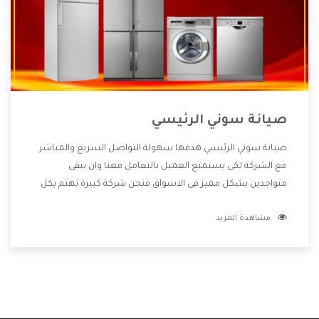
صيانة سوني الرئيسي
صيانة سوني الرئيسي هدفها سهولة التواصل السريع والمباشر
مع الشركة لكى يستمتع العميل بالتعامل معنا وان نبقى
متواجدين بشكل مميز فى الاسواق فنحن شركة كبيرة نهتم بكل
التفاصيل المهمة للعميل وان يستمتع بالخدمات التى تنفرد
مشاهدة المزيد
الشركة بها والتى تكون منها خدمة الصيانة التى تكون من أهم
الخدمات التى يرغب بها العميل لأنها تحافظ على كفاءة المنتج
كما أن شركة سوني تقدم لنا جميع الأجهزة التى نبحث عنها وأقوى
الأسعار التى تكون مناسبة لكثير من العملاء