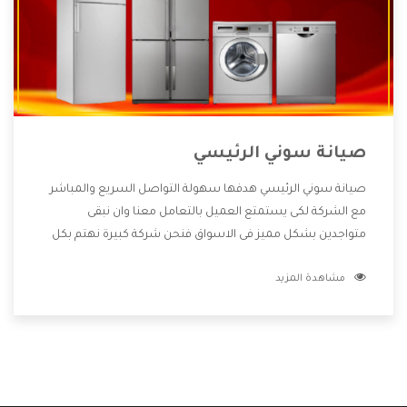
صيانة سوني الرئيسي
صيانة سوني الرئيسي هدفها سهولة التواصل السريع والمباشر
مع الشركة لكى يستمتع العميل بالتعامل معنا وان نبقى
متواجدين بشكل مميز فى الاسواق فنحن شركة كبيرة نهتم بكل
التفاصيل المهمة للعميل وان يستمتع بالخدمات التى تنفرد
مشاهدة المزيد
الشركة بها والتى تكون منها خدمة الصيانة التى تكون من أهم
الخدمات التى يرغب بها العميل لأنها تحافظ على كفاءة المنتج
كما أن شركة سوني تقدم لنا جميع الأجهزة التى نبحث عنها وأقوى
الأسعار التى تكون مناسبة لكثير من العملاء