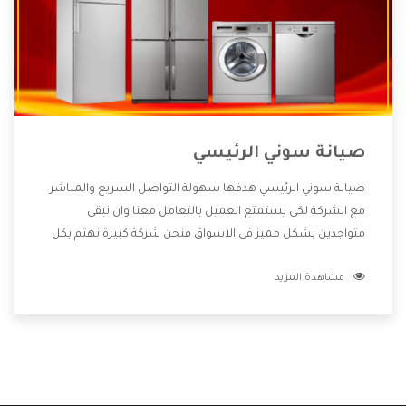
صيانة سوني الرئيسي
صيانة سوني الرئيسي هدفها سهولة التواصل السريع والمباشر
مع الشركة لكى يستمتع العميل بالتعامل معنا وان نبقى
متواجدين بشكل مميز فى الاسواق فنحن شركة كبيرة نهتم بكل
التفاصيل المهمة للعميل وان يستمتع بالخدمات التى تنفرد
مشاهدة المزيد
الشركة بها والتى تكون منها خدمة الصيانة التى تكون من أهم
الخدمات التى يرغب بها العميل لأنها تحافظ على كفاءة المنتج
كما أن شركة سوني تقدم لنا جميع الأجهزة التى نبحث عنها وأقوى
الأسعار التى تكون مناسبة لكثير من العملاء