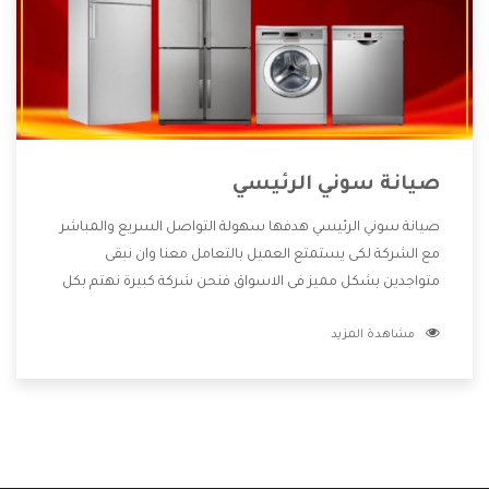
صيانة سوني الرئيسي
صيانة سوني الرئيسي هدفها سهولة التواصل السريع والمباشر
مع الشركة لكى يستمتع العميل بالتعامل معنا وان نبقى
متواجدين بشكل مميز فى الاسواق فنحن شركة كبيرة نهتم بكل
التفاصيل المهمة للعميل وان يستمتع بالخدمات التى تنفرد
مشاهدة المزيد
الشركة بها والتى تكون منها خدمة الصيانة التى تكون من أهم
الخدمات التى يرغب بها العميل لأنها تحافظ على كفاءة المنتج
كما أن شركة سوني تقدم لنا جميع الأجهزة التى نبحث عنها وأقوى
الأسعار التى تكون مناسبة لكثير من العملاء