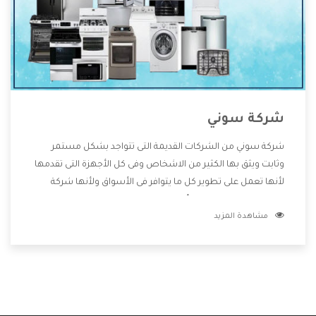
شركة سوني
شركة سوني من الشركات القديمة التى تتواجد بشكل مستمر
وثابت ويثق بها الكثير من الاشخاص وفى كل الأجهزة التى تقدمها
لأنها تعمل على تطوير كل ما يتوافر فى الأسواق ولأنها شركة
معروفة تهتم جدا بتوفير أفضل خدمات ما بعد البيع مع المنتجات
مشاهدة المزيد
وتقدم للعملاء أقوى العروض والخصومات التى تسهل على
المستهلك الاستمتاع بشراء جميع ما نقدمه لكم معنا هتجد كل
ما هو جديد وأفضل