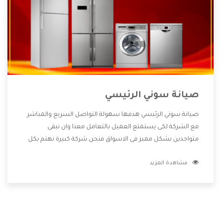
صيانة سوني الرئيسي
صيانة سوني الرئيسي هدفها سهولة التواصل السريع والمباشر
مع الشركة لكى يستمتع العميل بالتعامل معنا وان نبقى
متواجدين بشكل مميز فى الاسواق فنحن شركة كبيرة نهتم بكل
التفاصيل المهمة للعميل وان يستمتع بالخدمات التى تنفرد
مشاهدة المزيد
الشركة بها والتى تكون منها خدمة الصيانة التى تكون من أهم
الخدمات التى يرغب بها العميل لأنها تحافظ على كفاءة المنتج
كما أن شركة سوني تقدم لنا جميع الأجهزة التى نبحث عنها وأقوى
الأسعار التى تكون مناسبة لكثير من العملاء