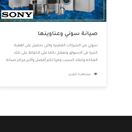
صيانة سوني وعناوينها
سوني من الشركات المميزة والتى تحصل على اهمية
كبيرة فى الاسواق وتعمل دائما على الحفاظ على تلك
المكانه ولتلك السبب وفرنا لكم أفضل وأكبر مراكز صيانة
سوني وعناوينها حتى يكون قريب من كل العملاء
مشاهدة المزيد
ويستطيع القيام بتصليح جميع المنتجات دون اى ازعاج
كما أننا نهتم بكل ما يحتاجه المستهلك لكى نحافظ على
ثقتهم بنا ،وهتستمتع بأقوى العروض والخدمات ما بعد
البيع التى ترضى العميل