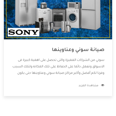
صيانة سوني وعناوينها
سوني من الشركات المميزة والتى تحصل على اهمية كبيرة فى
الاسواق وتعمل دائما على الحفاظ على تلك المكانه ولتلك السبب
وفرنا لكم أفضل وأكبر مراكز صيانة سوني وعناوينها حتى يكون
قريب من كل العملاء ويستطيع القيام بتصليح جميع المنتجات
مشاهدة المزيد
دون اى ازعاج كما أننا نهتم بكل ما يحتاجه المستهلك لكى نحافظ
على ثقتهم بنا ،وهتستمتع بأقوى العروض والخدمات ما بعد البيع
التى ترضى العميل