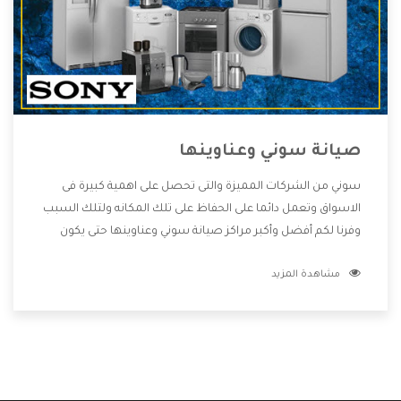
صيانة سوني وعناوينها
سوني من الشركات المميزة والتى تحصل على اهمية كبيرة فى
الاسواق وتعمل دائما على الحفاظ على تلك المكانه ولتلك السبب
وفرنا لكم أفضل وأكبر مراكز صيانة سوني وعناوينها حتى يكون
قريب من كل العملاء ويستطيع القيام بتصليح جميع المنتجات
مشاهدة المزيد
دون اى ازعاج كما أننا نهتم بكل ما يحتاجه المستهلك لكى نحافظ
على ثقتهم بنا ،وهتستمتع بأقوى العروض والخدمات ما بعد البيع
التى ترضى العميل