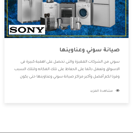
صيانة سوني وعناوينها
سوني من الشركات المميزة والتى تحصل على اهمية كبيرة فى
الاسواق وتعمل دائما على الحفاظ على تلك المكانه ولتلك السبب
وفرنا لكم أفضل وأكبر مراكز صيانة سوني وعناوينها حتى يكون
قريب من كل العملاء ويستطيع القيام بتصليح جميع المنتجات
مشاهدة المزيد
دون اى ازعاج كما أننا نهتم بكل ما يحتاجه المستهلك لكى نحافظ
على ثقتهم بنا ،وهتستمتع بأقوى العروض والخدمات ما بعد البيع
التى ترضى العميل