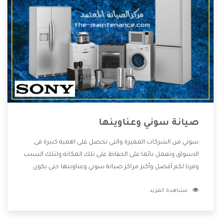
صيانة سوني وعناوينها
سوني من الشركات المميزة والتى تحصل على اهمية كبيرة فى
الاسواق وتعمل دائما على الحفاظ على تلك المكانه ولتلك السبب
وفرنا لكم أفضل وأكبر مراكز صيانة سوني وعناوينها حتى يكون
قريب من كل العملاء ويستطيع القيام بتصليح جميع المنتجات
مشاهدة المزيد
دون اى ازعاج كما أننا نهتم بكل ما يحتاجه المستهلك لكى نحافظ
على ثقتهم بنا ،وهتستمتع بأقوى العروض والخدمات ما بعد البيع
التى ترضى العميل