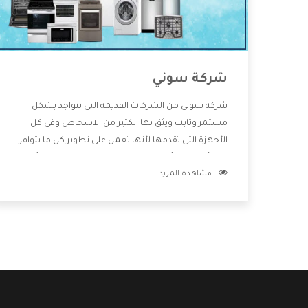
شركة سوني
شركة سوني من الشركات القديمة التى تتواجد بشكل
مستمر وثابت ويثق بها الكثير من الاشخاص وفى كل
الأجهزة التى تقدمها لأنها تعمل على تطوير كل ما يتوافر
فى الأسواق ولأنها شركة معروفة تهتم جدا بتوفير أفضل
مشاهدة المزيد
خدمات ما بعد البيع مع المنتجات وتقدم للعملاء أقوى
العروض والخصومات التى تسهل على المستهلك
الاستمتاع بشراء جميع ما نقدمه لكم معنا هتجد كل ما
هو جديد وأفضل