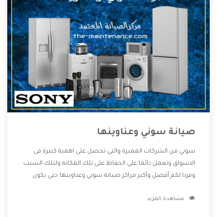
صيانة سوني وعناوينها
سوني من الشركات المميزة والتى تحصل على اهمية كبيرة فى
الاسواق وتعمل دائما على الحفاظ على تلك المكانه ولتلك السبب
وفرنا لكم أفضل وأكبر مراكز صيانة سوني وعناوينها حتى يكون
قريب من كل العملاء ويستطيع القيام بتصليح جميع المنتجات
مشاهدة المزيد
دون اى ازعاج كما أننا نهتم بكل ما يحتاجه المستهلك لكى نحافظ
على ثقتهم بنا ،وهتستمتع بأقوى العروض والخدمات ما بعد البيع