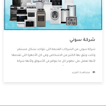
شركة سوني
شركة سوني من الشركات القديمة التى تتواجد بشكل مستمر
وثابت ويثق بها الكثير من الاشخاص وفى كل الأجهزة التى تقدمها
لأنها تعمل على تطوير كل ما يتوافر فى الأسواق ولأنها شركة
معروفة تهتم جدا بتوفير أفضل خدمات ما بعد البيع مع المنتجات
مشاهدة المزيد
وتقدم للعملاء أقوى العروض والخصومات التى تسهل على
المستهلك الاستمتاع بشراء جميع ما نقدمه لكم معنا هتجد كل
ما هو جديد وأفضل