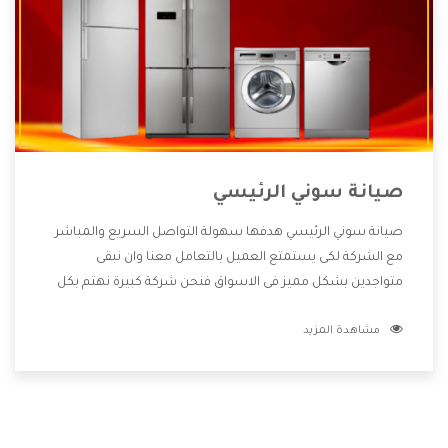
صيانة سوني الرئيسي
صيانة سوني الرئيسي هدفها سهولة التواصل السريع والمباشر
مع الشركة لكى يستمتع العميل بالتعامل معنا وان نبقى
متواجدين بشكل مميز فى الاسواق فنحن شركة كبيرة نهتم بكل
التفاصيل المهمة للعميل وان يستمتع بالخدمات التى تنفرد
مشاهدة المزيد
الشركة بها والتى تكون منها خدمة الصيانة التى تكون من أهم
الخدمات التى يرغب بها العميل لأنها تحافظ على كفاءة المنتج
كما أن شركة سوني تقدم لنا جميع الأجهزة التى نبحث عنها وأقوى
الأسعار التى تكون مناسبة لكثير من العملاء