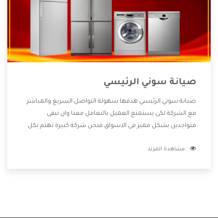
صيانة سوني الرئيسي
صيانة سوني الرئيسي هدفها سهولة التواصل السريع والمباشر
مع الشركة لكى يستمتع العميل بالتعامل معنا وان نبقى
متواجدين بشكل مميز فى الاسواق فنحن شركة كبيرة نهتم بكل
التفاصيل المهمة للعميل وان يستمتع بالخدمات التى تنفرد
مشاهدة المزيد
الشركة بها والتى تكون منها خدمة الصيانة التى تكون من أهم
الخدمات التى يرغب بها العميل لأنها تحافظ على كفاءة المنتج
كما أن شركة سوني تقدم لنا جميع الأجهزة التى نبحث عنها وأقوى
الأسعار التى تكون مناسبة لكثير من العملاء