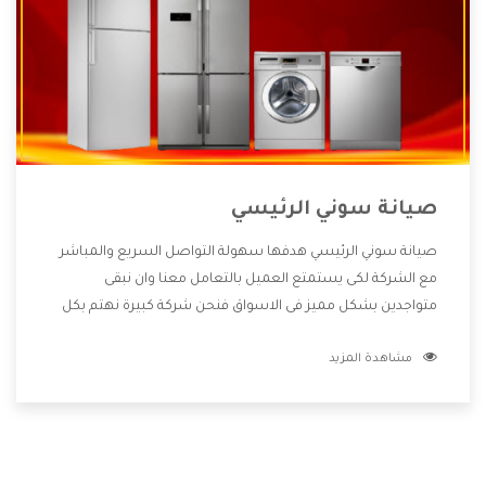
صيانة سوني الرئيسي
صيانة سوني الرئيسي هدفها سهولة التواصل السريع والمباشر
مع الشركة لكى يستمتع العميل بالتعامل معنا وان نبقى
متواجدين بشكل مميز فى الاسواق فنحن شركة كبيرة نهتم بكل
التفاصيل المهمة للعميل وان يستمتع بالخدمات التى تنفرد
مشاهدة المزيد
الشركة بها والتى تكون منها خدمة الصيانة التى تكون من أهم
الخدمات التى يرغب بها العميل لأنها تحافظ على كفاءة المنتج
كما أن شركة سوني تقدم لنا جميع الأجهزة التى نبحث عنها وأقوى
الأسعار التى تكون مناسبة لكثير من العملاء