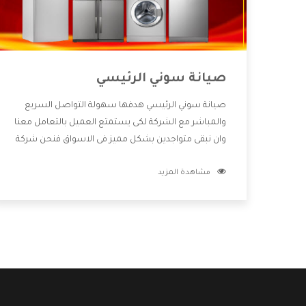
صيانة سوني الرئيسي
صيانة سوني الرئيسي هدفها سهولة التواصل السريع
والمباشر مع الشركة لكى يستمتع العميل بالتعامل معنا
وان نبقى متواجدين بشكل مميز فى الاسواق فنحن شركة
كبيرة نهتم بكل التفاصيل المهمة للعميل وان يستمتع
مشاهدة المزيد
بالخدمات التى تنفرد الشركة بها والتى تكون منها خدمة
الصيانة التى تكون من أهم الخدمات التى يرغب بها
العميل لأنها تحافظ على كفاءة المنتج كما أن شركة
سوني تقدم لنا جميع الأجهزة التى نبحث عنها وأقوى
الأسعار التى تكون مناسبة لكثير من العملاء