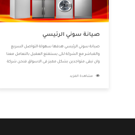
صيانة سوني الرئيسي
صيانة سوني الرئيسي هدفها سهولة التواصل السريع
والمباشر مع الشركة لكى يستمتع العميل بالتعامل معنا
وان نبقى متواجدين بشكل مميز فى الاسواق فنحن شركة
كبيرة نهتم بكل التفاصيل المهمة للعميل وان يستمتع
مشاهدة المزيد
بالخدمات التى تنفرد الشركة بها والتى تكون منها خدمة
الصيانة التى تكون من أهم الخدمات التى يرغب بها
العميل لأنها تحافظ على كفاءة المنتج كما أن شركة
سوني تقدم لنا جميع الأجهزة التى نبحث عنها وأقوى
الأسعار التى تكون مناسبة لكثير من العملاء