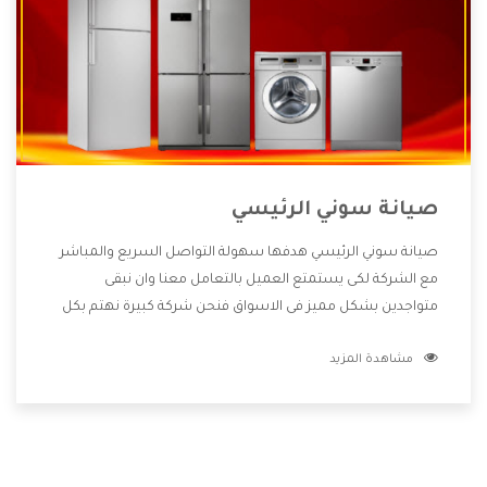
صيانة سوني الرئيسي
صيانة سوني الرئيسي هدفها سهولة التواصل السريع والمباشر
مع الشركة لكى يستمتع العميل بالتعامل معنا وان نبقى
متواجدين بشكل مميز فى الاسواق فنحن شركة كبيرة نهتم بكل
التفاصيل المهمة للعميل وان يستمتع بالخدمات التى تنفرد
مشاهدة المزيد
الشركة بها والتى تكون منها خدمة الصيانة التى تكون من أهم
الخدمات التى يرغب بها العميل لأنها تحافظ على كفاءة المنتج
كما أن شركة سوني تقدم لنا جميع الأجهزة التى نبحث عنها وأقوى
الأسعار التى تكون مناسبة لكثير من العملاء