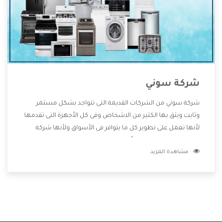
شركة سوني
شركة سوني من الشركات القديمة التى تتواجد بشكل مستمر
وثابت ويثق بها الكثير من الاشخاص وفى كل الأجهزة التى تقدمها
لأنها تعمل على تطوير كل ما يتوافر فى الأسواق ولأنها شركة
معروفة تهتم جدا بتوفير أفضل خدمات ما بعد البيع مع المنتجات
مشاهدة المزيد
وتقدم للعملاء أقوى العروض والخصومات التى تسهل على
المستهلك الاستمتاع بشراء جميع ما نقدمه لكم معنا هتجد كل
ما هو جديد وأفضل