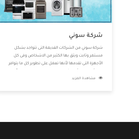
شركة سوني
شركة سوني من الشركات القديمة التى تتواجد بشكل
مستمر وثابت ويثق بها الكثير من الاشخاص وفى كل
الأجهزة التى تقدمها لأنها تعمل على تطوير كل ما يتوافر
فى الأسواق ولأنها شركة معروفة تهتم جدا بتوفير أفضل
مشاهدة المزيد
خدمات ما بعد البيع مع المنتجات وتقدم للعملاء أقوى
العروض والخصومات التى تسهل على المستهلك
الاستمتاع بشراء جميع ما نقدمه لكم معنا هتجد كل ما
هو جديد وأفضل