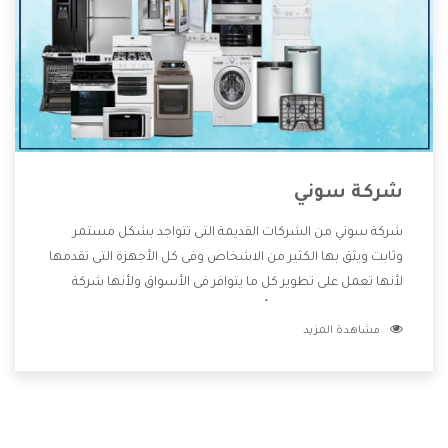
شركة سوني
شركة سوني من الشركات القديمة التى تتواجد بشكل مستمر
وثابت ويثق بها الكثير من الاشخاص وفى كل الأجهزة التى تقدمها
لأنها تعمل على تطوير كل ما يتوافر فى الأسواق ولأنها شركة
معروفة تهتم جدا بتوفير أفضل خدمات ما بعد البيع مع المنتجات
مشاهدة المزيد
وتقدم للعملاء أقوى العروض والخصومات التى تسهل على
المستهلك الاستمتاع بشراء جميع ما نقدمه لكم معنا هتجد كل
ما هو جديد وأفضل