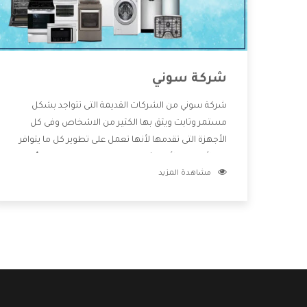
شركة سوني
شركة سوني من الشركات القديمة التى تتواجد بشكل
مستمر وثابت ويثق بها الكثير من الاشخاص وفى كل
الأجهزة التى تقدمها لأنها تعمل على تطوير كل ما يتوافر
فى الأسواق ولأنها شركة معروفة تهتم جدا بتوفير أفضل
مشاهدة المزيد
خدمات ما بعد البيع مع المنتجات وتقدم للعملاء أقوى
العروض والخصومات التى تسهل على المستهلك
الاستمتاع بشراء جميع ما نقدمه لكم معنا هتجد كل ما
هو جديد وأفضل