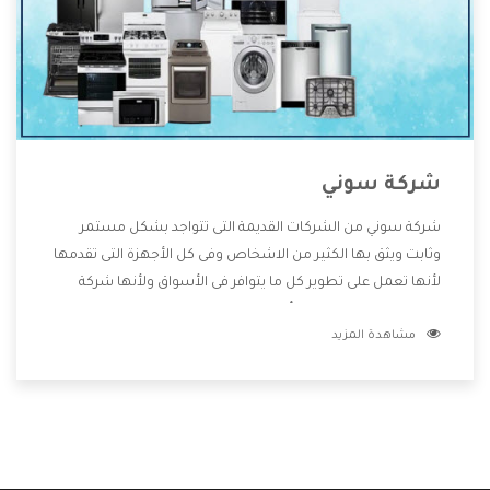
شركة سوني
شركة سوني من الشركات القديمة التى تتواجد بشكل مستمر
وثابت ويثق بها الكثير من الاشخاص وفى كل الأجهزة التى تقدمها
لأنها تعمل على تطوير كل ما يتوافر فى الأسواق ولأنها شركة
معروفة تهتم جدا بتوفير أفضل خدمات ما بعد البيع مع المنتجات
مشاهدة المزيد
وتقدم للعملاء أقوى العروض والخصومات التى تسهل على
المستهلك الاستمتاع بشراء جميع ما نقدمه لكم معنا هتجد كل
ما هو جديد وأفضل