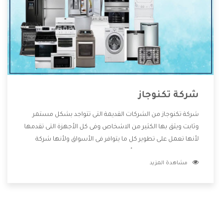
شركة تكنوجاز
شركة تكنوجاز من الشركات القديمة التى تتواجد بشكل مستمر
وثابت ويثق بها الكثير من الاشخاص وفى كل الأجهزة التى تقدمها
لأنها تعمل على تطوير كل ما يتوافر فى الأسواق ولأنها شركة
معروفة تهتم جدا بتوفير أفضل خدمات ما بعد البيع مع المنتجات
مشاهدة المزيد
وتقدم للعملاء أقوى العروض والخصومات التى تسهل على
المستهلك الاستمتاع بشراء جميع ما نقدمه لكم معنا هتجد كل
ما هو جديد وأفضل