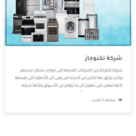
شركة تكنوجاز
شركة تكنوجاز من الشركات القديمة التى تتواجد بشكل مستمر
وثابت ويثق بها الكثير من الاشخاص وفى كل الأجهزة التى تقدمها
لأنها تعمل على تطوير كل ما يتوافر فى الأسواق ولأنها شركة
معروفة تهتم جدا بتوفير أفضل خدمات ما بعد البيع مع المنتجات
مشاهدة المزيد
وتقدم للعملاء أقوى العروض والخصومات التى تسهل على
المستهلك الاستمتاع بشراء جميع ما نقدمه لكم معنا هتجد كل
ما هو جديد وأفضل