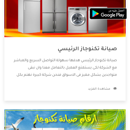
صيانة تكنوجاز الرئيسي
صيانة تكنوجاز الرئيسي هدفها سهولة التواصل السريع والمباشر
مع الشركة لكى يستمتع العميل بالتعامل معنا وان نبقى
متواجدين بشكل مميز فى الاسواق فنحن شركة كبيرة نهتم بكل
التفاصيل المهمة للعميل وان يستمتع بالخدمات التى تنفرد
مشاهدة المزيد
الشركة بها والتى تكون منها خدمة الصيانة التى تكون من أهم
الخدمات التى يرغب بها العميل لأنها تحافظ على كفاءة المنتج
كما أن شركة تكنوجاز تقدم لنا جميع الأجهزة التى نبحث عنها
وأقوى الأسعار التى تكون مناسبة لكثير من العملاء