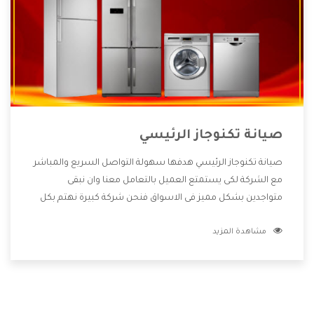
صيانة تكنوجاز الرئيسي
صيانة تكنوجاز الرئيسي هدفها سهولة التواصل السريع والمباشر
مع الشركة لكى يستمتع العميل بالتعامل معنا وان نبقى
متواجدين بشكل مميز فى الاسواق فنحن شركة كبيرة نهتم بكل
التفاصيل المهمة للعميل وان يستمتع بالخدمات التى تنفرد
مشاهدة المزيد
الشركة بها والتى تكون منها خدمة الصيانة التى تكون من أهم
الخدمات التى يرغب بها العميل لأنها تحافظ على كفاءة المنتج
كما أن شركة تكنوجاز تقدم لنا جميع الأجهزة التى نبحث عنها
وأقوى الأسعار التى تكون مناسبة لكثير من العملاء