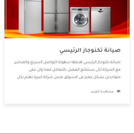
صيانة تكنوجاز الرئيسي
صيانة تكنوجاز الرئيسي هدفها سهولة التواصل السريع والمباشر
مع الشركة لكى يستمتع العميل بالتعامل معنا وان نبقى
متواجدين بشكل مميز فى الاسواق فنحن شركة كبيرة نهتم بكل
التفاصيل المهمة للعميل وان يستمتع بالخدمات التى تنفرد
مشاهدة المزيد
الشركة بها والتى تكون منها خدمة الصيانة التى تكون من أهم
الخدمات التى يرغب بها العميل لأنها تحافظ على كفاءة المنتج
كما أن شركة تكنوجاز تقدم لنا جميع الأجهزة التى نبحث عنها
وأقوى الأسعار التى تكون مناسبة لكثير من العملاء