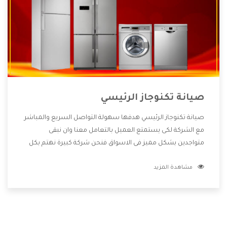
صيانة تكنوجاز الرئيسي
صيانة تكنوجاز الرئيسي هدفها سهولة التواصل السريع والمباشر
مع الشركة لكى يستمتع العميل بالتعامل معنا وان نبقى
متواجدين بشكل مميز فى الاسواق فنحن شركة كبيرة نهتم بكل
التفاصيل المهمة للعميل وان يستمتع بالخدمات التى تنفرد
مشاهدة المزيد
الشركة بها والتى تكون منها خدمة الصيانة التى تكون من أهم
الخدمات التى يرغب بها العميل لأنها تحافظ على كفاءة المنتج
كما أن شركة تكنوجاز تقدم لنا جميع الأجهزة التى نبحث عنها
وأقوى الأسعار التى تكون مناسبة لكثير من العملاء