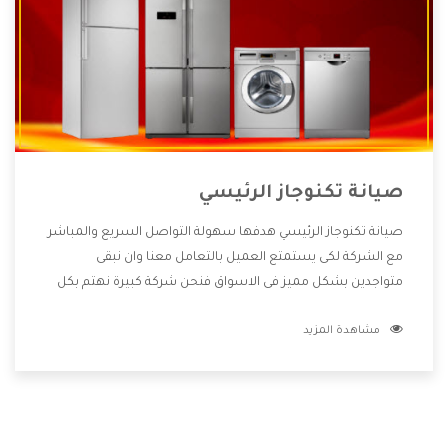
صيانة تكنوجاز الرئيسي
صيانة تكنوجاز الرئيسي هدفها سهولة التواصل السريع والمباشر
مع الشركة لكى يستمتع العميل بالتعامل معنا وان نبقى
متواجدين بشكل مميز فى الاسواق فنحن شركة كبيرة نهتم بكل
التفاصيل المهمة للعميل وان يستمتع بالخدمات التى تنفرد
مشاهدة المزيد
الشركة بها والتى تكون منها خدمة الصيانة التى تكون من أهم
الخدمات التى يرغب بها العميل لأنها تحافظ على كفاءة المنتج
كما أن شركة تكنوجاز تقدم لنا جميع الأجهزة التى نبحث عنها
وأقوى الأسعار التى تكون مناسبة لكثير من العملاء