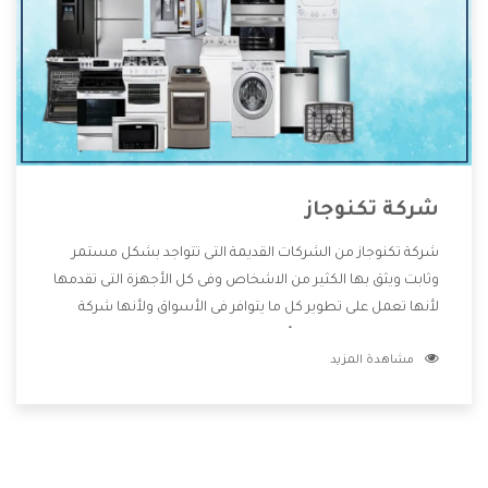
شركة تكنوجاز
شركة تكنوجاز من الشركات القديمة التى تتواجد بشكل مستمر
وثابت ويثق بها الكثير من الاشخاص وفى كل الأجهزة التى تقدمها
لأنها تعمل على تطوير كل ما يتوافر فى الأسواق ولأنها شركة
معروفة تهتم جدا بتوفير أفضل خدمات ما بعد البيع مع المنتجات
مشاهدة المزيد
وتقدم للعملاء أقوى العروض والخصومات التى تسهل على
المستهلك الاستمتاع بشراء جميع ما نقدمه لكم معنا هتجد كل
ما هو جديد وأفضل