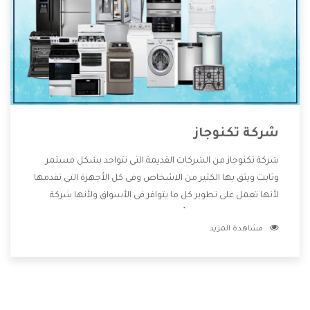
شركة تكنوجاز
شركة تكنوجاز من الشركات القديمة التى تتواجد بشكل مستمر
وثابت ويثق بها الكثير من الاشخاص وفى كل الأجهزة التى تقدمها
لأنها تعمل على تطوير كل ما يتوافر فى الأسواق ولأنها شركة
معروفة تهتم جدا بتوفير أفضل خدمات ما بعد البيع مع المنتجات
مشاهدة المزيد
وتقدم للعملاء أقوى العروض والخصومات التى تسهل على
المستهلك الاستمتاع بشراء جميع ما نقدمه لكم معنا هتجد كل
ما هو جديد وأفضل