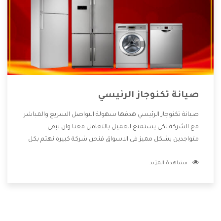
صيانة تكنوجاز الرئيسي
صيانة تكنوجاز الرئيسي هدفها سهولة التواصل السريع والمباشر
مع الشركة لكى يستمتع العميل بالتعامل معنا وان نبقى
متواجدين بشكل مميز فى الاسواق فنحن شركة كبيرة نهتم بكل
التفاصيل المهمة للعميل وان يستمتع بالخدمات التى تنفرد
مشاهدة المزيد
الشركة بها والتى تكون منها خدمة الصيانة التى تكون من أهم
الخدمات التى يرغب بها العميل لأنها تحافظ على كفاءة المنتج
كما أن شركة تكنوجاز تقدم لنا جميع الأجهزة التى نبحث عنها
وأقوى الأسعار التى تكون مناسبة لكثير من العملاء