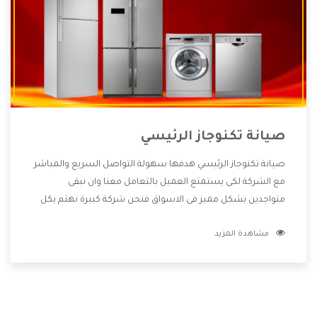
صيانة تكنوجاز الرئيسي
صيانة تكنوجاز الرئيسي هدفها سهولة التواصل السريع والمباشر
مع الشركة لكى يستمتع العميل بالتعامل معنا وان نبقى
متواجدين بشكل مميز فى الاسواق فنحن شركة كبيرة نهتم بكل
التفاصيل المهمة للعميل وان يستمتع بالخدمات التى تنفرد
مشاهدة المزيد
الشركة بها والتى تكون منها خدمة الصيانة التى تكون من أهم
الخدمات التى يرغب بها العميل لأنها تحافظ على كفاءة المنتج
كما أن شركة تكنوجاز تقدم لنا جميع الأجهزة التى نبحث عنها
وأقوى الأسعار التى تكون مناسبة لكثير من العملاء