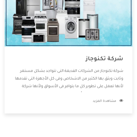
شركة تكنوجاز
شركة تكنوجاز من الشركات القديمة التى تتواجد بشكل مستمر
وثابت ويثق بها الكثير من الاشخاص وفى كل الأجهزة التى تقدمها
لأنها تعمل على تطوير كل ما يتوافر فى الأسواق ولأنها شركة
معروفة تهتم جدا بتوفير أفضل خدمات ما بعد البيع مع المنتجات
مشاهدة المزيد
وتقدم للعملاء أقوى العروض والخصومات التى تسهل على
المستهلك الاستمتاع بشراء جميع ما نقدمه لكم معنا هتجد كل
ما هو جديد وأفضل