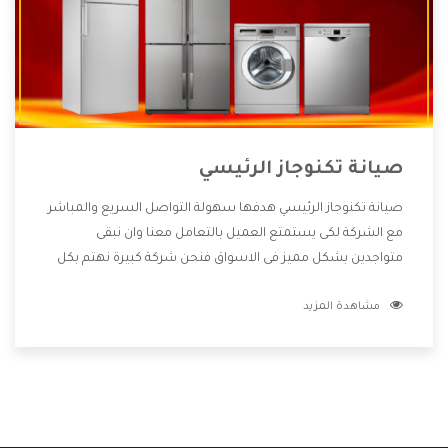
صيانة تكنوجاز الرئيسي
صيانة تكنوجاز الرئيسي هدفها سهولة التواصل السريع والمباشر
مع الشركة لكى يستمتع العميل بالتعامل معنا وان نبقى
متواجدين بشكل مميز فى الاسواق فنحن شركة كبيرة نهتم بكل
التفاصيل المهمة للعميل وان يستمتع بالخدمات التى تنفرد
مشاهدة المزيد
الشركة بها والتى تكون منها خدمة الصيانة التى تكون من أهم
الخدمات التى يرغب بها العميل لأنها تحافظ على كفاءة المنتج
كما أن شركة تكنوجاز تقدم لنا جميع الأجهزة التى نبحث عنها
وأقوى الأسعار التى تكون مناسبة لكثير من العملاء