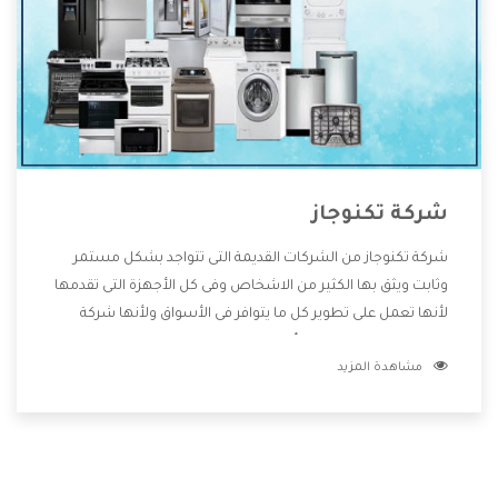
شركة تكنوجاز
شركة تكنوجاز من الشركات القديمة التى تتواجد بشكل مستمر
وثابت ويثق بها الكثير من الاشخاص وفى كل الأجهزة التى تقدمها
لأنها تعمل على تطوير كل ما يتوافر فى الأسواق ولأنها شركة
معروفة تهتم جدا بتوفير أفضل خدمات ما بعد البيع مع المنتجات
مشاهدة المزيد
وتقدم للعملاء أقوى العروض والخصومات التى تسهل على
المستهلك الاستمتاع بشراء جميع ما نقدمه لكم معنا هتجد كل
ما هو جديد وأفضل