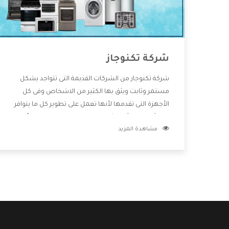
شركة تكنوجاز
شركة تكنوجاز من الشركات القديمة التى تتواجد بشكل
مستمر وثابت ويثق بها الكثير من الاشخاص وفى كل
الأجهزة التى تقدمها لأنها تعمل على تطوير كل ما يتوافر
فى الأسواق ولأنها شركة معروفة تهتم جدا بتوفير أفضل
مشاهدة المزيد
خدمات ما بعد البيع مع المنتجات وتقدم للعملاء أقوى
العروض والخصومات التى تسهل على المستهلك
الاستمتاع بشراء جميع ما نقدمه لكم معنا هتجد كل ما
هو جديد وأفضل